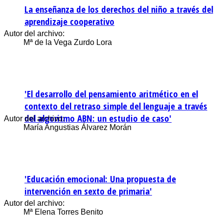
La enseñanza de los derechos del niño a través del
aprendizaje cooperativo
Autor del archivo:
Mª de la Vega Zurdo Lora
'El desarrollo del pensamiento aritmético en el
contexto del retraso simple del lenguaje a través
del algoritmo ABN: un estudio de caso'
Autor del archivo:
María Angustias Álvarez Morán
'Educación emocional: Una propuesta de
intervención en sexto de primaria'
Autor del archivo:
Mª Elena Torres Benito