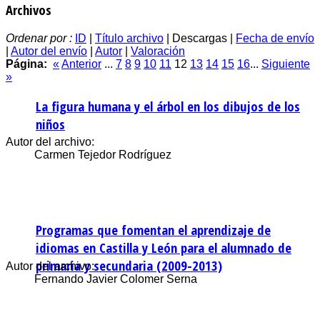
Archivos
Ordenar por :
ID
|
Título archivo
| Descargas |
Fecha de envío
|
Autor del envío
|
Autor
|
Valoración
Página:
«
Anterior
...
7
8
9
10
11
12
13
14
15
16
...
Siguiente
»
La figura humana y el árbol en los dibujos de los
niños
Autor del archivo:
Carmen Tejedor Rodríguez
Programas que fomentan el aprendizaje de
idiomas en Castilla y León para el alumnado de
primaria y secundaria (2009-2013)
Autor del archivo:
Fernando Javier Colomer Serna