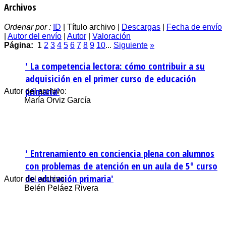
Archivos
Ordenar por :
ID
| Título archivo |
Descargas
|
Fecha de envío
|
Autor del envío
|
Autor
|
Valoración
Página:
1
2
3
4
5
6
7
8
9
10
...
Siguiente
»
' La competencia lectora: cómo contribuir a su
adquisición en el primer curso de educación
primaria'
Autor del archivo:
María Orviz García
' Entrenamiento en conciencia plena con alumnos
con problemas de atención en un aula de 5º curso
de educación primaria'
Autor del archivo:
Belén Peláez Rivera