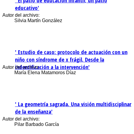
' El patio de educación infantil; un patio
educativo'
Autor del archivo:
Silvia Martín González
' Estudio de caso: protocolo de actuación con un
niño con síndrome de x frágil. Desde la
indentificación a la intervención'
Autor del archivo:
María Elena Matamoros Díaz
' La geometría sagrada. Una visión multidisciplinar
de la enseñanza'
Autor del archivo:
Pilar Barbado García