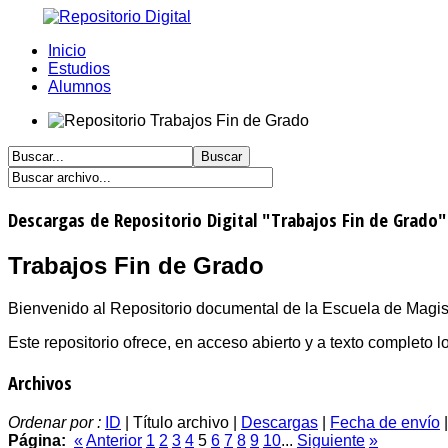
Inicio
Estudios
Alumnos
Descargas de Repositorio Digital "Trabajos Fin de Grado"
Trabajos Fin de Grado
Bienvenido al Repositorio documental de la Escuela de Magist
Este repositorio ofrece, en acceso abierto y a texto completo
Archivos
Ordenar por :
ID
| Título archivo |
Descargas
|
Fecha de envío
Página:
«
Anterior
1
2
3
4
5
6
7
8
9
10
...
Siguiente
»