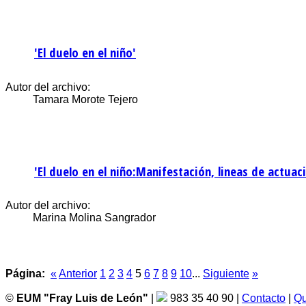
'El duelo en el niño'
Autor del archivo:
Tamara Morote Tejero
'El duelo en el niño:Manifestación, lineas de actuac
Autor del archivo:
Marina Molina Sangrador
Página:
«
Anterior
1
2
3
4
5
6
7
8
9
10
...
Siguiente
»
©
EUM "Fray Luis de León"
|
983 35 40 90 |
Contacto
|
Qu