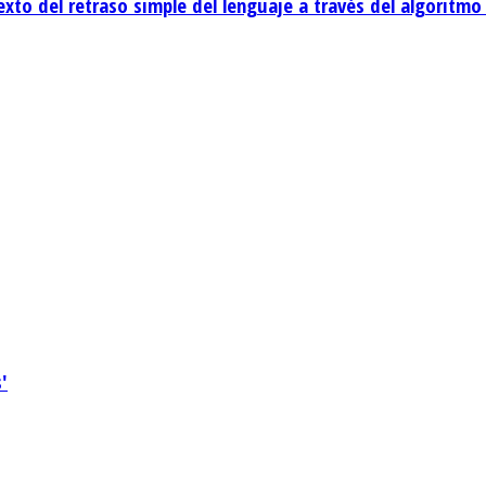
exto del retraso simple del lenguaje a través del algoritm
'