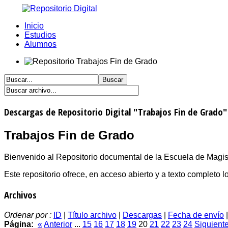
Inicio
Estudios
Alumnos
Descargas de Repositorio Digital "Trabajos Fin de Grado"
Trabajos Fin de Grado
Bienvenido al Repositorio documental de la Escuela de Magist
Este repositorio ofrece, en acceso abierto y a texto completo
Archivos
Ordenar por :
ID
|
Título archivo
|
Descargas
|
Fecha de envío
Página:
«
Anterior
...
15
16
17
18
19
20
21
22
23
24
Siguient