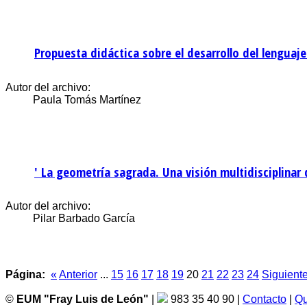
Propuesta didáctica sobre el desarrollo del lenguaje
Autor del archivo:
Paula Tomás Martínez
' La geometría sagrada. Una visión multidisciplinar 
Autor del archivo:
Pilar Barbado García
Página:
«
Anterior
...
15
16
17
18
19
20
21
22
23
24
Siguient
©
EUM "Fray Luis de León"
|
983 35 40 90 |
Contacto
|
Qu