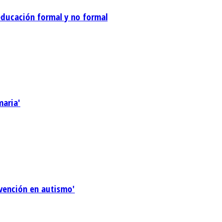
 educación formal y no formal
maria'
rvención en autismo'