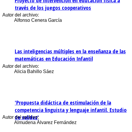
Proyecto de intervención en educación física a
través de los juegos cooperativos
Autor del archivo:
Alfonso Cenera García
Las inteligencias múltiples en la enseñanza de las
matemáticas en Educación Infantil
Autor del archivo:
Alicia Bahillo Sáez
'Propuesta didáctica de estimulación de la
competencia linguista y lenguaje infantil. Estudio
de validez'
Autor del archivo:
Almudena Álvarez Fernández