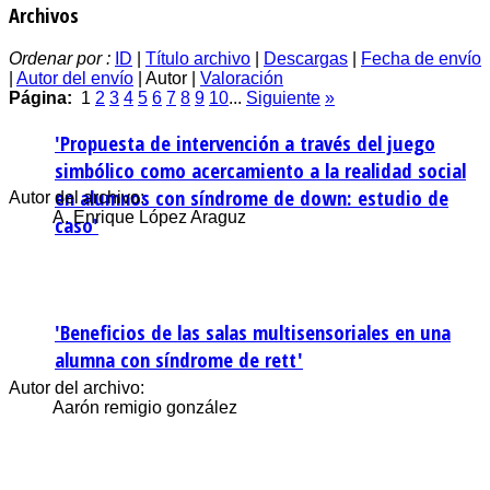
Archivos
Ordenar por :
ID
|
Título archivo
|
Descargas
|
Fecha de envío
|
Autor del envío
| Autor |
Valoración
Página:
1
2
3
4
5
6
7
8
9
10
...
Siguiente
»
'Propuesta de intervención a través del juego
simbólico como acercamiento a la realidad social
en alumnos con síndrome de down: estudio de
Autor del archivo:
A. Enrique López Araguz
caso'
'Beneficios de las salas multisensoriales en una
alumna con síndrome de rett'
Autor del archivo:
Aarón remigio gonzález