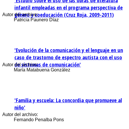
'Estudio sobre el uso de las obras de literatura
infantil empleadas en el programa perspectiva de
género y coeducación (Cruz Roja, 2009-2011)
Autor del archivo:
Patricia Paunero Díaz
'Evolución de la comunicación y el lenguaje en un
caso de trastorno de espectro autista con el uso
de sistemas de comunicación'
Autor del archivo:
María Matabuena González
'Familia y escuela: La concordia que promueve al
niño'
Autor del archivo:
Fernando Penalba Pons