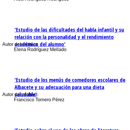
'Estudio de las dificultades del habla infantil y su
relación con la personalidad y el rendimiento
académico del alumno'
Autor del archivo:
Elena Rodríguez Mellado
'Estudio de los menús de comedores escolares de
Albacete y su adecuación para una dieta
saludable'
Autor del archivo:
Francisco Tornero Pérez