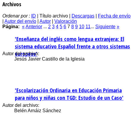
Archivos
Ordenar por :
ID
| Título archivo |
Descargas
|
Fecha de envío
|
Autor del envío
|
Autor
|
Valoración
Página:
«
Anterior
...
2
3
4
5
6
7
8
9
10
11
...
Siguiente
»
'Enseñanza del inglés como lengua extranjera: El
sistema educativo Español frente a otros sistemas
europeos'
Autor del archivo:
Jesús Javier Castillo de la Iglesia
'Escolarización Ordinaria en Educación Primaria
para niños y niñas con TGD: Estudio de un Caso'
Autor del archivo:
Belén Arnáiz Sánchez