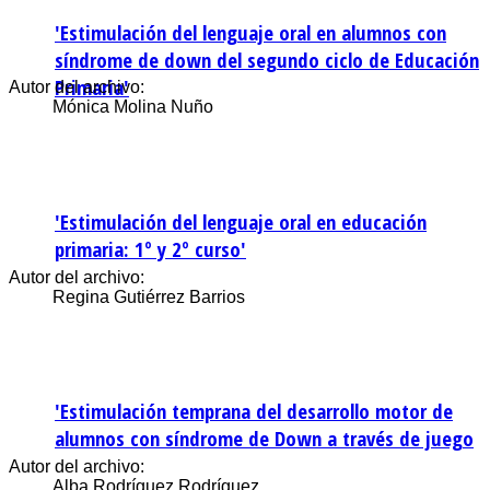
'Estimulación del lenguaje oral en alumnos con
síndrome de down del segundo ciclo de Educación
Primaria'
Autor del archivo:
Mónica Molina Nuño
'Estimulación del lenguaje oral en educación
primaria: 1º y 2º curso'
Autor del archivo:
Regina Gutiérrez Barrios
'Estimulación temprana del desarrollo motor de
alumnos con síndrome de Down a través de juego
Autor del archivo:
Alba Rodríguez Rodríguez