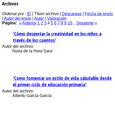
Archivos
Ordenar por :
ID
| Título archivo |
Descargas
|
Fecha de envío
|
Autor del envío
|
Autor
|
Valoración
Página:
«
Anterior
1
2
3
4
5
6
7
8
9
10
...
Siguiente
»
'Cómo despertar la creatividad en los niños a
través de los cuentos'
Autor del archivo:
Nuria de la Hera Sanz
'Como fomentar un estilo de vida saludable desde
el primer ciclo de educación primaria'
Autor del archivo:
Alberto García García