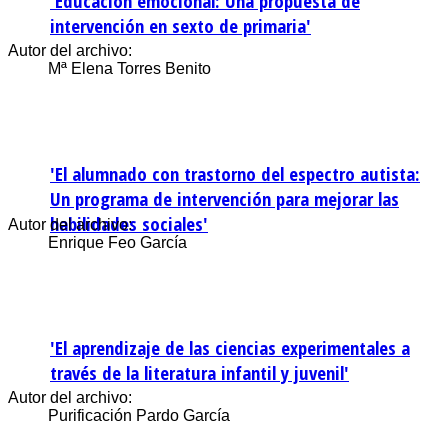
'Educación emocional: Una propuesta de
intervención en sexto de primaria'
Autor del archivo:
Mª Elena Torres Benito
'El alumnado con trastorno del espectro autista:
Un programa de intervención para mejorar las
habilidades sociales'
Autor del archivo:
Enrique Feo García
'El aprendizaje de las ciencias experimentales a
través de la literatura infantil y juvenil'
Autor del archivo:
Purificación Pardo García