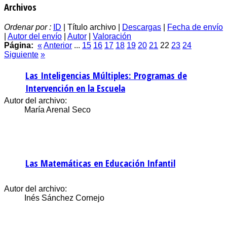
Archivos
Ordenar por :
ID
| Título archivo |
Descargas
|
Fecha de envío
|
Autor del envío
|
Autor
|
Valoración
Página:
«
Anterior
...
15
16
17
18
19
20
21
22
23
24
Siguiente
»
Las Inteligencias Múltiples: Programas de
Intervención en la Escuela
Autor del archivo:
María Arenal Seco
Las Matemáticas en Educación Infantil
Autor del archivo:
Inés Sánchez Cornejo