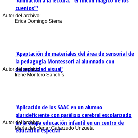
'Animación a la lectura: “el rincón mágico de los
cuentos”'
Autor del archivo:
Erica Domingo Sierra
'Apaptación de materiales del área de sensorial de
la pedagogía Montessori al alumnado con
discapacidad visual'
Autor del archivo:
Irene Montero Sanchís
'Aplicación de los SAAC en un alumno
plurideficiente con parálisis cerebral escolarizado
en la etapa educación infantil en un centro de
Autor del archivo:
María del Henar Cabezudo Unzueta
educación especial'