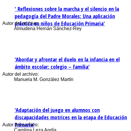
' Reflexiones sobre la marcha y el silencio en la
pedagogía del Padre Morales: Una aplicación
práctica en niños de Educación Primaria'
Autor del archivo:
Almudena Hernán Sánchez-Rey
'Abordar y afrontar el duelo en la infancia en el
ámbito escolar: colegio – familia'
Autor del archivo:
Manuela M. González Martín
'Adaptación del juego en alumnos con
discapacidades motrices en la etapa de Educación
Primaria'
Autor del archivo:
Carolina Leza Andía