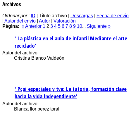
Archivos
Ordenar por :
ID
| Título archivo |
Descargas
|
Fecha de envío
|
Autor del envío
|
Autor
|
Valoración
Página:
«
Anterior
1
2
3
4
5
6
7
8
9
10
...
Siguiente
»
' La plástica en el aula de infantil Mediante el arte
reciclado'
Autor del archivo:
Cristina Blanco Valdeón
' Pcpi especiales y tva: La tutoria, formación clave
hacia la vida independiente'
Autor del archivo:
Blanca flor perez toral