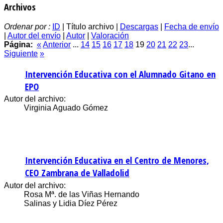
Archivos
Ordenar por :
ID
| Título archivo |
Descargas
|
Fecha de envío
|
Autor del envío
|
Autor
|
Valoración
Página:
«
Anterior
...
14
15
16
17
18
19
20
21
22
23
...
Siguiente
»
Intervención Educativa con el Alumnado Gitano en
EPO
Autor del archivo:
Virginia Aguado Gómez
Intervención Educativa en el Centro de Menores,
CEO Zambrana de Valladolid
Autor del archivo:
Rosa Mª. de las Viñas Hernando
Salinas y Lidia Díez Pérez