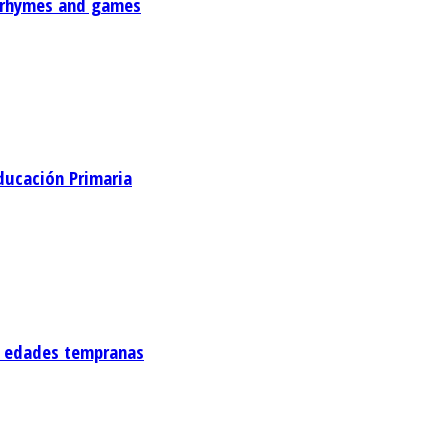
, rhymes and games
ducación Primaria
de edades tempranas