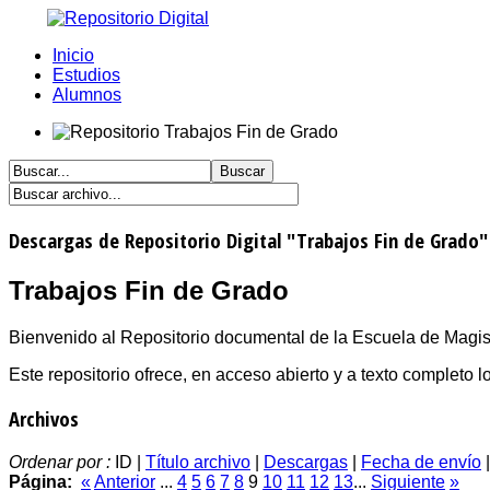
Inicio
Estudios
Alumnos
Descargas de Repositorio Digital "Trabajos Fin de Grado"
Trabajos Fin de Grado
Bienvenido al Repositorio documental de la Escuela de Magist
Este repositorio ofrece, en acceso abierto y a texto completo
Archivos
Ordenar por :
ID |
Título archivo
|
Descargas
|
Fecha de envío
Página:
«
Anterior
...
4
5
6
7
8
9
10
11
12
13
...
Siguiente
»