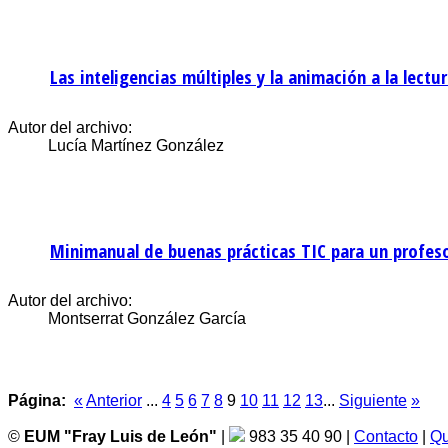
Las inteligencias múltiples y la animación a la lectu
Autor del archivo:
Lucía Martínez González
Minimanual de buenas prácticas TIC para un profesor
Autor del archivo:
Montserrat González García
Página:
«
Anterior
...
4
5
6
7
8
9
10
11
12
13
...
Siguiente
»
©
EUM "Fray Luis de León"
|
983 35 40 90 |
Contacto
|
Qu